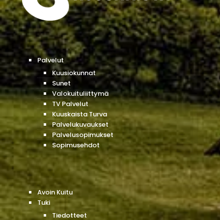
Palvelut
Kuusiokunnat
Sunet
Valokuituliittymä
TV Palvelut
Kuuskaista Turva
Palvelukuvaukset
Palvelusopimukset
Sopimusehdot
Avoin Kuitu
Tuki
Tiedotteet