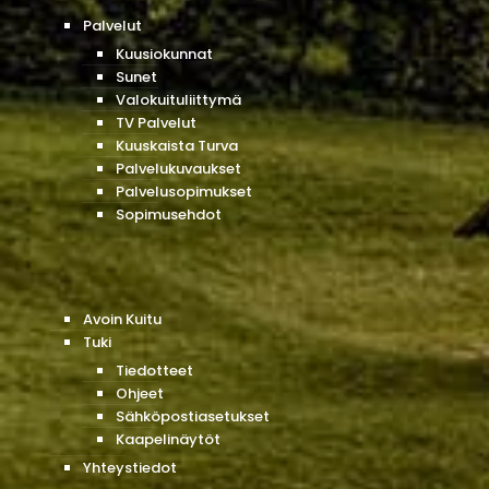
Palvelut
Kuusiokunnat
Sunet
Valokuituliittymä
TV Palvelut
Kuuskaista Turva
Palvelukuvaukset
Palvelusopimukset
Sopimusehdot
Avoin Kuitu
Tuki
Tiedotteet
Ohjeet
Sähköpostiasetukset
Kaapelinäytöt
Yhteystiedot