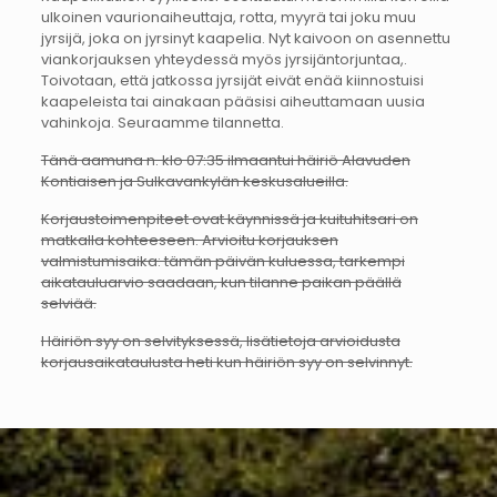
ulkoinen vaurionaiheuttaja, rotta, myyrä tai joku muu
jyrsijä, joka on jyrsinyt kaapelia. Nyt kaivoon on asennettu
viankorjauksen yhteydessä myös jyrsijäntorjuntaa,.
Toivotaan, että jatkossa jyrsijät eivät enää kiinnostuisi
kaapeleista tai ainakaan pääsisi aiheuttamaan uusia
vahinkoja. Seuraamme tilannetta.
Tänä aamuna n. klo 07:35 ilmaantui häiriö Alavuden
Kontiaisen ja Sulkavankylän keskusalueilla.
Korjaustoimenpiteet ovat käynnissä ja kuituhitsari on
matkalla kohteeseen. Arvioitu korjauksen
valmistumisaika: tämän päivän kuluessa, tarkempi
aikatauluarvio saadaan, kun tilanne paikan päällä
selviää.
Häiriön syy on selvityksessä, lisätietoja arvioidusta
korjausaikataulusta heti kun häiriön syy on selvinnyt.