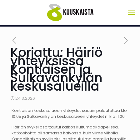
Korjattu: Häiriö
yhteyksissä
Kontiaisen ja
Sulkavankylän
keskusalueilla
24.3.2026
Kontiaisen keskusalueen yhteydet saatiin palautettua klo
10:05 ja Sulkavankylän keskusalueen yhteydet n. klo 11.00.
Häiriön syyksi osoittautui katkos kuitumaakaapelissa,
katkoskohta oli samassa kaivossa kuin viime viikolla.
Kaapelikatkon syylliseksi osoittautui molemmilla kerroilla