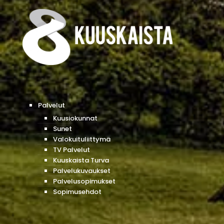
Palvelut
Kuusiokunnat
Sunet
Valokuituliittymä
TV Palvelut
Kuuskaista Turva
Palvelukuvaukset
Palvelusopimukset
Sopimusehdot